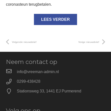
coronasteun terugbetalen.
LEES VERDER
Volgende nieuwsbrief
Vorige nieuwsbrief
Neem contact op
info@vreeman-admin.nl
0299-438428
Stationsweg 33, 1441 EJ Purmerend
Volg ons op